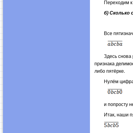
Переходим к пу
б) Сколько
Все пятизначны
Здесь снова руля
признака делимос
либо пятёрке.
Нулём цифр
и попросту не б
Итак, наши пяти