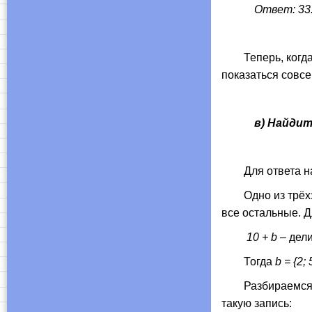
Ответ: 33
Теперь, когда п
показаться совсе
в) Найдит
Для ответа на в
Одно из трёхзна
все остальные. Д
10 + b
– дели
Тогда
b = {2; 
Разбираемся теп
такую запись: