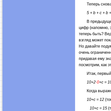
Теперь снова по
5 + b + c + b 
В предыдущем п
цифр (напомню, 
теперь быть? Вед
взгляд может пок
Но давайте поду
очень ограниченны
придавая ему зна
посмотрим, как э
Итак, первый
10+2
·0
+c = 1
Когда выражение
10+c = 12
(тог
10+c = 15
(