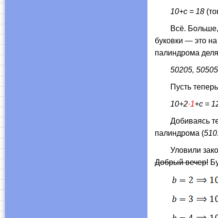
10+c = 18
(то
Всё. Больше, ч
буковки — это на 
палиндрома делящ
50205, 50505
Пусть тепер
10+2
·1
+c = 1
Добиваясь теп
палиндрома (
510
Уловили закономе
Добрый вечер!
Бу