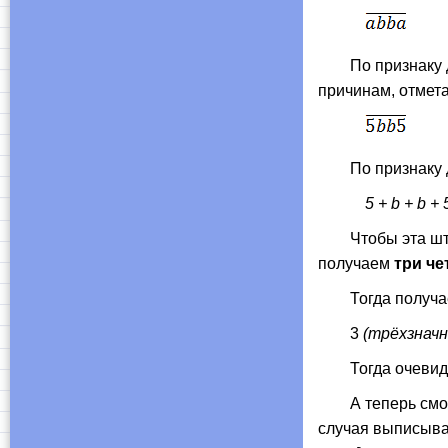
По признаку дел
причинам, отмета
По признаку де
5 + b + b + 
Чтобы эта штук
получаем
три ч
Тогда получается
3
(трёхзначн
Тогда очевидно
А теперь смотри
случая выписыват