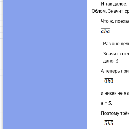
И так далее. Наи
Облом. Значит, с
Что ж, поехали 
Раз оно дел
Значит, сог
дано. :)
А теперь прик
и никак не явля
а = 5
.
Поэтому трёхз