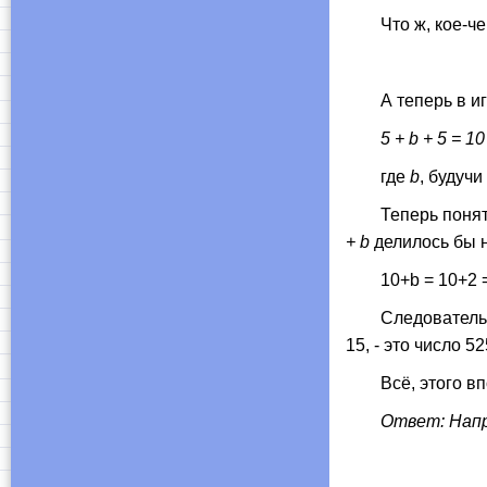
Что ж, кое-чего
А теперь в игр
5 + b + 5 = 10
где
b
, будучи
Теперь понятно,
+ b
делилось бы н
10+b = 10+2 = 1
Следовательно, 
15, - это число 52
Всё, этого впол
Ответ: Напри