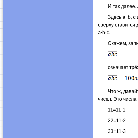
И так далее
Здесь a, b, c
сверху ставится 
a·b·c.
Скажем, зап
означает трёхзн
Что ж, давайте 
чисел. Это числа 
11=11·1
22=11·2
33=11·3