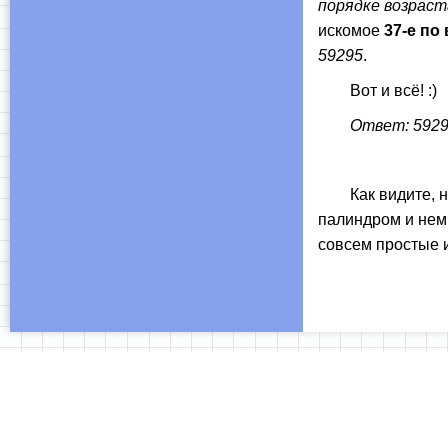
порядке возраст
искомое
37-е по
59295
.
Вот и всё! :)
Ответ: 5929
Как видите, ниче
палиндром и немн
совсем простые и