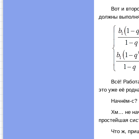
Вот и второе у
должны выполн
Всё! Работа с 
это уже её родн
Начнём-с?
Хм… не начина
простейшая сис
Что ж, пришло