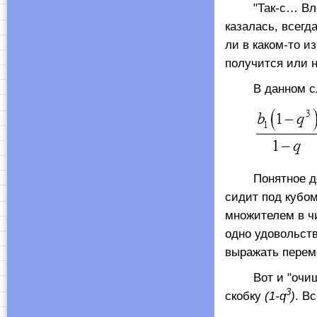
"Так-с… Влёт н
казалась, всегд
ли в каком-то и
получится или 
В данном слу
Понятное дело
сидит под кубом
множителем в ч
одно удовольств
выражать перем
Вот и "очищ
3
скобку
(1-
q
)
. В