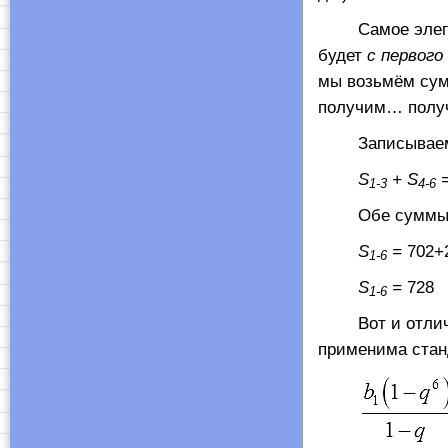
Самое элегантн
будет
с первого
мы возьмём сум
получим… полу
Записываем
S
+
S
1-3
4-6
Обе суммы слев
S
=
702+
1-6
S
=
728
1-6
Вот и отлично
применима ста