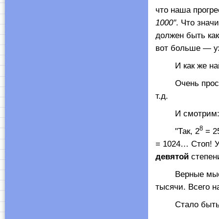
что наша прогре
1000"
. Что знач
должен быть как
вот больше — уж
И как же найт
Очень просто! 
т.д.
И смотрим
8
"Так, 2
= 2
= 1024… Стоп! 
девятой
степени
Верные мысли! 
тысячи. Всего 
Стало быть