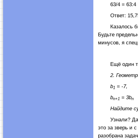
63/4 = 63:4 =
Ответ: 15,7
Казалось бы, п
Будьте предельн
минусов, я спе
Ещё один тип 
2. Геометриче
b
= -7,
1
b
= 3
b
n
+1
n
Найдите сумм
Узнали? Да! Та
это за зверь и 
разобрана задач