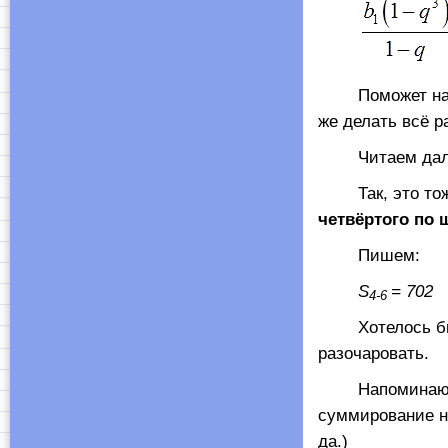
Поможет нам эт
же делать всё р
Читаем дал
Так, это тоже
четвёртого по 
Пишем:
S
= 702
4-6
Хотелось бы эт
разочаровать.
Напоминаю, чт
суммирование н
да.)