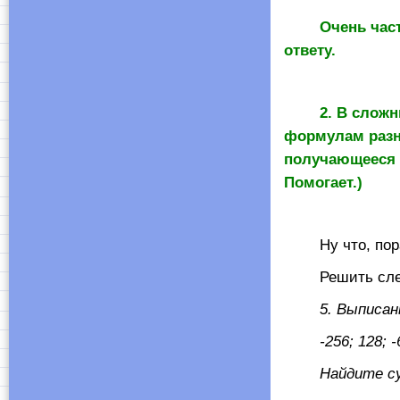
Очень час
ответу.
2. В слож
формулам разно
получающееся 
Помогает.)
Ну что, пора п
Решить след
5. Выписаны п
-256; 128; -
Найдите сумм