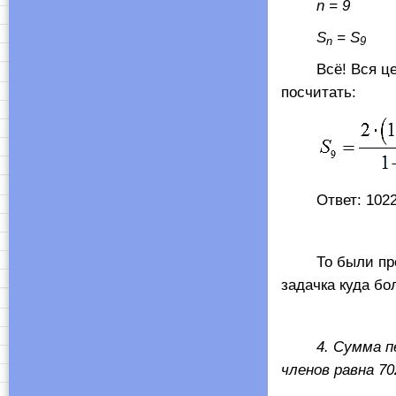
n
= 9
S
=
S
n
9
Всё! Вся ценна
посчитать:
Ответ: 102
То были просты
задачка куда бо
4. Сумма перв
членов равна 7