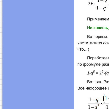
Применяем баз
Не знаешь
Во-первых, мож
части
можно со
что…)
Поработаем теп
по формуле разн
6
2
1-
q
= 1
-(
q
Вот так. Разла
Всё нехорошее и