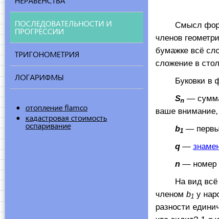
НЕРАВЕНСТВА
ПОСЛЕДОВАТЕЛЬНОСТИ И
Смысл формулы
ПРОГРЕССИИ
членов геометр
бумажке всё сло
ТРИГОНОМЕТРИЯ
сложение в стол
ЛОГАРИФМЫ
Буковки в ф
S
— сумма
n
отопление flamco
ваше внимание, 
кадастровая стоимость
оспаривание
b
— первый
1
q
—
знамен
n
— номер п
На вид всё про
членом
b
у наро
1
разности едини