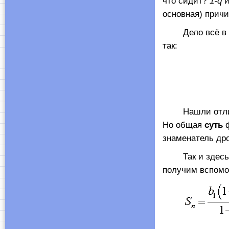
что сидит?
1-
q
и
основная) причи
Дело всё в том
так:
Нашли отличия?
Но общая
суть
ф
знаменатель дро
Так и здесь. Е
получим вспомо