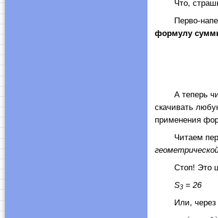
Что, страшно?
Перво-наперво,
формулу сумм
А теперь читае
скачивать любу
применения фо
Читаем первое
геометрической
Стоп! Это цен
S
= 26
3
Или, через о