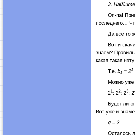
3. Найдите су
Оп-па! Привычн
последнего… Чт
Да всё то же с
Вот и скачивае
знаем? Правиль
какая такая нат
1
Т.е.
b
= 2
1
Можно уже зап
1
2
3
2
; 2
; 2
; 2
Будет ли она г
Вот уже и знам
q
= 2
Осталось лишь