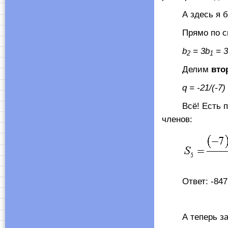
А здесь я буд
Прямо по смыс
b
= 3
b
= 3
2
1
Делим
вто
q
= -21/(-7)
Всё! Есть пер
членов:
Ответ: -847
А теперь зада