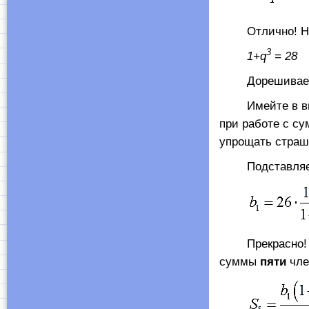
Отлично! Наше
3
1+
q
= 28
Дорешиваем э
Имейте в виду,
при работе с с
упрощать страш
Подставляем 
Прекрасно! Пер
суммы
пяти
чле