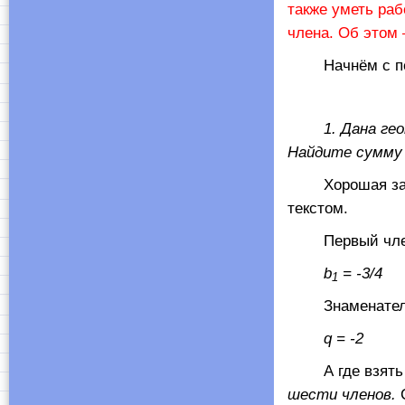
также уметь ра
члена. Об этом 
Начнём с перв
1. Дана геомет
Найдите сумму 
Хорошая задач
текстом.
Первый член?
b
= -3/4
1
Знаменатель п
q
= -2
А где взять но
шести членов.