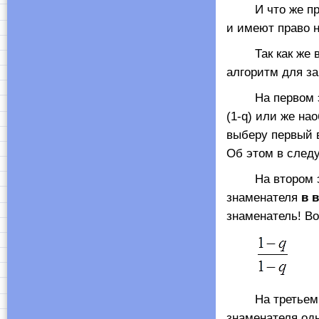
И что же пр
и имеют право н
Так как же всё
алгоритм для з
На первом эт
(1-q) или же на
выберу первый в
Об этом в след
На втором этап
знаменателя
в 
знаменатель! Во
На третьем эта
знаменателя од