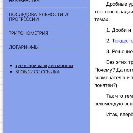
НЕРАВЕНСТВА
Дробные уравн
текстовых зада
ПОСЛЕДОВАТЕЛЬНОСТИ И
ПРОГРЕССИИ
темах:
1. Дроби и де
ТРИГОНОМЕТРИЯ
2.
Тождест
ЛОГАРИФМЫ
3. Решени
Без этих трёх 
тур в шри ланку из москвы
Почему? Да пото
SLON12.CC ССЫЛКА
знаменателю и т
понятен?)
Так что тем, у
рекомендую осве
Итак, вперё