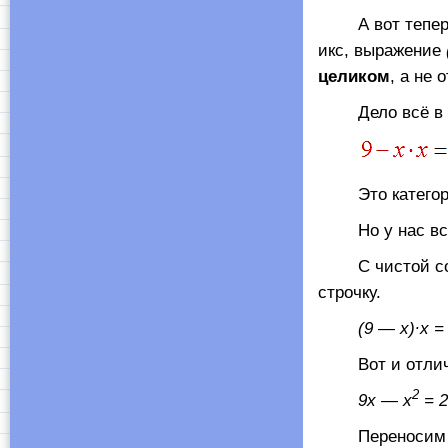
А вот тепе
икс, выражение
целиком
, а не 
Дело всё в том
Это категорич
Но у нас всё 
С чистой совес
строчку.
(9 — х)∙х = 
Вот и отлично.
2
9х — х
= 2
Переносим всё