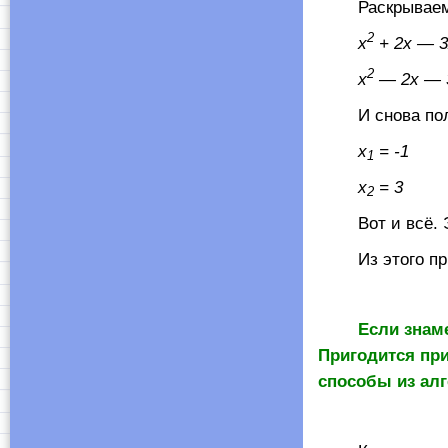
Раскрываем ос
2
x
+ 2
x
— 3
2
x
— 2
x
— 3
И снова получи
x
= -1
1
x
= 3
2
Вот и всё. Это
Из этого прим
Если знам
Пригодится пр
способы из алг