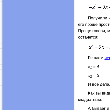
Получили класс
его проще прост
Проще говоря, м
останется:
Решаем
че
х
= 4
1
х
= 5
2
И все дела.
Как вы видите,
квадратным.
А бывает и так