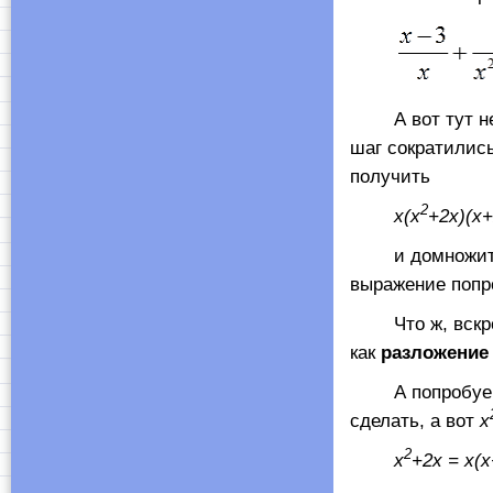
А вот тут неко
шаг сократилис
получить
2
x
(
x
+2
x
)(
x
+
и домножить на
выражение поп
Что ж, вскрою
как
разложение
А попробуем-к
сделать, а вот
х
2
х
+2х = х(х