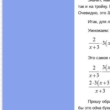
Значит, нам н
так и на тройку
Очевидно, это
3
Итак, для л
Умножаем:
Это самое обыч
Прошу обрати
бы это
одна бук