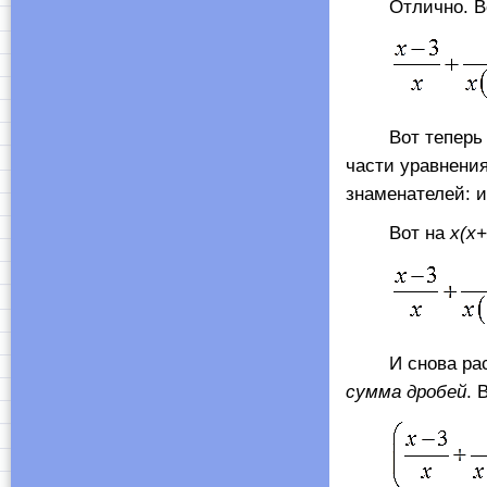
Отлично. Вста
Вот теперь всё
части уравнени
знаменателей: 
Вот на
х(х+
И снова распис
сумма дробей
. 