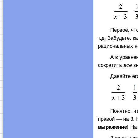
Первое, что пр
т.д. Забудьте, 
рациональных н
А в уравнениях
сократить
все
зн
Давайте его ко
Понятно, что в
правой — на 3. 
выражение!
На 