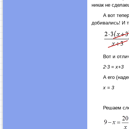
никак не сделае
А вот теперь м
добивались! И т
Вот и отличн
2∙3 = х+3
А его (надеюс
х = 3
Решаем след