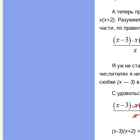
А теперь прои
х(х+2)
. Разумее
части, по прави
Я уж не стал з
числителях я
не
скобки
(х — 3)
в
С удовольстви
(
x
-3)(
x
+2) 