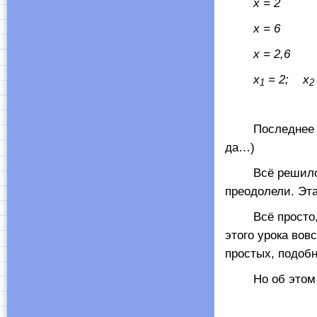
x
= 2
х = 6
x
= 2,6
x
= 2;
x
1
2
Последнее зада
да…)
Всё решилось? 
преодолели. Эт
Всё просто, но
этого урока вов
простых, подоб
Но об этом —