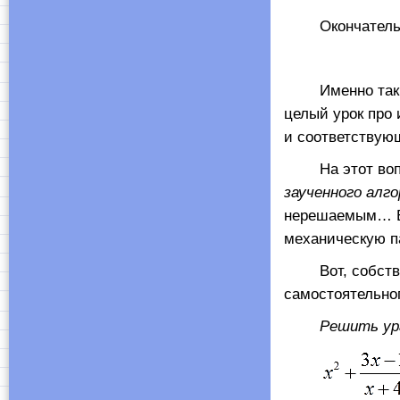
Окончательн
Именно так 
целый урок про 
и соответствую
На этот вопрос
заученного алг
нерешаемым… Е
механическую п
Вот, собственн
самостоятельно
Решить урав