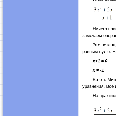
Ничего пока ч
замечаем опера
Это потенциаль
равным нулю. На
х+1 ≠ 0
х ≠ -1
Во-о-т. Минус 
уравнения. Все 
На практике з