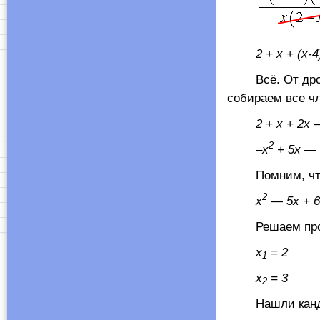
2 +
x
+ (
x
-4
Всё. От дробей
собираем все ч
2 +
x
+ 2
x
2
–х
+ 5
x
— 
Помним, что ми
2
x
— 5
x
+ 6
Решаем просте
x
= 2
1
x
= 3
2
Нашли кандидат