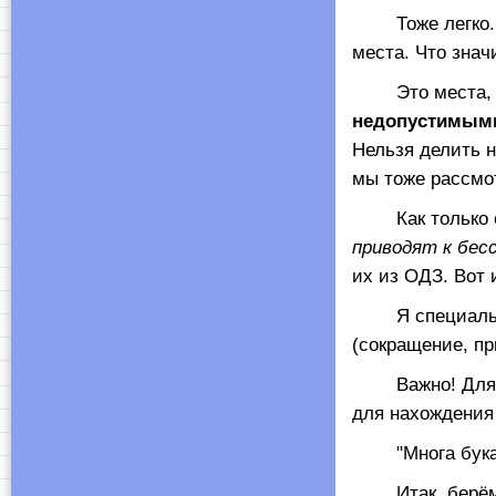
Тоже легко. Н
места. Что знач
Это места, г
недопустимыми
Нельзя делить н
мы тоже рассмо
Как только оп
приводят к бес
их из ОДЗ. Вот 
Я специально 
(сокращение, пр
Важно! Для 
для нахождения 
"Многа букаффф
Итак, берём 