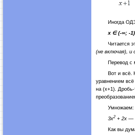
Иногда ОДЗ зап
x
∈
(-∞; -1
Читается эта
(не включая), и
Перевод с мат
Вот и всё. Как
уравнением всё
на (х+1). Дробь
преобразование
Умножаем:
2
3
x
+ 2
x
— 
Как вы думаете