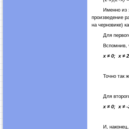
Именно из этих
произведение ра
на черновике) к
Для первого 
Вспомнив, ч
х ≠ 0;
x
≠ 2
Точно так же 
Для второго у
x
≠ 0;
x
≠ -
И, наконец, дл