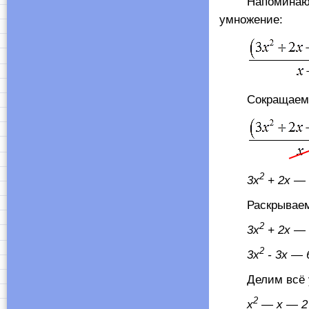
Напоминаю, что
умножение:
Сокращаем зна
2
3
x
+ 2
x
— 
Раскрываем ос
2
3
x
+ 2
x
— 
2
3
x
- 3
x
— 6
Делим всё ура
2
х
— х — 2 