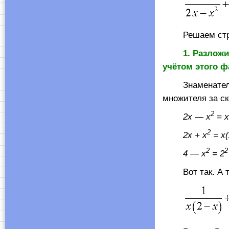
Решаем строго
1. Разложи
учётом этого ф
Знаменатели н
множителя за с
2
2
x
—
x
=
x
2
2
x
+
x
=
x
2
2
4 —
x
= 2
Вот так. А теп