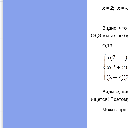
x
≠ 2;
x
≠ -
Видно, что нек
ОДЗ мы их не бу
ОДЗ:
Видите, наскол
ищется! Поэтому
Можно приступ