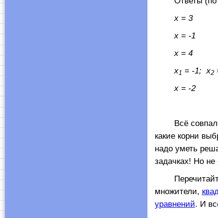
Ответы (по тр
x
= 3
x
= -1
x
= 4
x
= -1;
x
1
2
x
= -2
Всё совпало! П
какие корни выб
надо уметь реш
задачках! Но не
Перечитайте
множители,
ква
уравнений
. И в