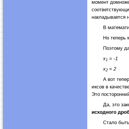
момент домноже
соответствующ
накладывается 
В математике 
Но теперь мы у
Поэтому дальше
х
= -1
1
х
= 2
2
А вот теперь с
иксов в качеств
Это посторонний
Да, это закон
исходного дроб
Стало быть, ми