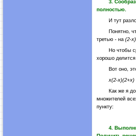
3. Сообраз
полностью.
И тут разложен
Понятно, что д
третью - на
(2-
x
Но чтобы сра
хорошо делится
Вот оно, это
х(2-
x
)(2+
x
)
Как же я до не
множителей всех
пункту:
4. Выполни
Получить решен