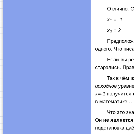
Отлично. Самое
х
= -1
1
х
= 2
2
Предположим, 
одного. Что пис
Если вы решил
старались. Прав
Так в чём же д
исходное
уравне
х=-1
получится
в математике…
Что это значи
Он
не является
подстановка да