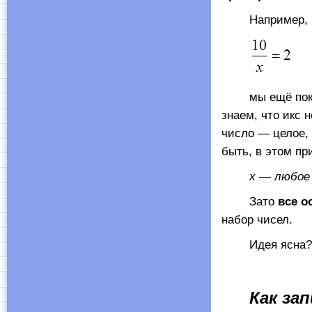
Например, в 
мы ещё пока не
знаем, что икс 
число — целое, 
быть, в этом п
х
—
любое 
Зато
все о
набор чисел.
Идея ясна?
Как за