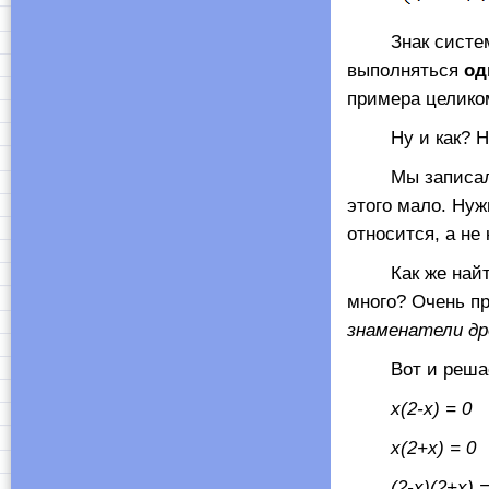
Знак системы (
выполняться
од
примера целико
Ну и как? На
Мы записали ку
этого мало. Нуж
относится, а не
Как же найти 
много? Очень пр
знаменатели др
Вот и решаем э
x
(2-
x
) = 0
x
(2+
x
) = 0
(2-
x
)(2+
x
) 