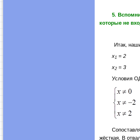
5. Вспомн
которые не вхо
Итак, наш
x
= 2
1
x
= 3
2
Условия ОД
Сопоставляем
жёсткая. В отва