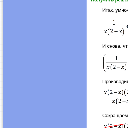
Итак, умнож
И снова, чтобы
Производим ум
Сокращаем в