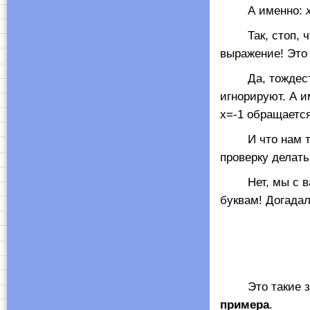
А именно:
Так, стоп, что-
выражение! Это
Да, тождествен
игнорируют. А 
х=-1 обращается 
И что нам тепе
проверку делать
Нет, мы с вам
буквам! Догада
Это такие зна
примера
.