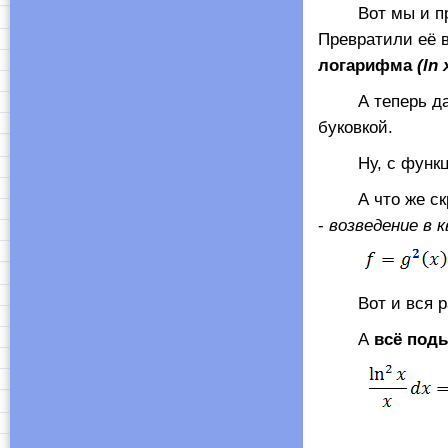
Вот мы и пред
Превратили её 
логарифма
(ln 
А теперь д
буковкой.
Ну, с функцие
А что же скрыв
-
возведение в 
Вот и вся ра
А
всё под