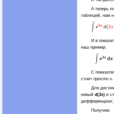
А теперь порас
таблицей, нам н
И в показател
наш пример:
С показателем 
стоит
просто х
.
Для достижения
новый
d(3х)
и с
дифференциал.
Получим: