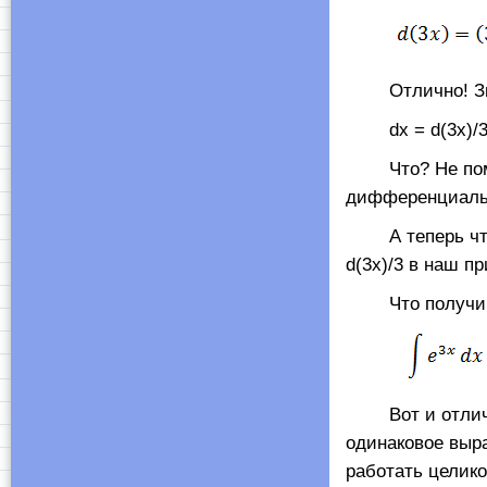
Отлично! Значи
dx = d(3x)/3
Что? Не помнит
дифференциаль
А теперь что д
d(3x)/3 в наш п
Что получи
Вот и отлич
одинаковое выра
работать целико