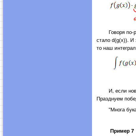
Говоря по-ру
стало d(g(x)). 
то наш интеграл
И, если новы
Празднуем побед
"Многа букафф",
Пример
7