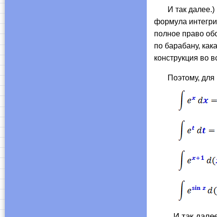
И так далее.) Ка
формула интегри
полное право об
по барабану, как
конструкция во 
Поэтому, для н
И так далее. С