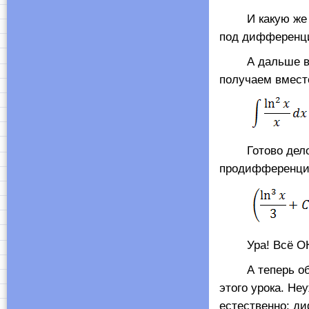
И какую же фу
под дифферен
А дальше всё о
получаем вмест
Готово дело.) 
продифференцир
Ура! Всё ОК
А теперь обрат
этого урока. Не
естественно: д