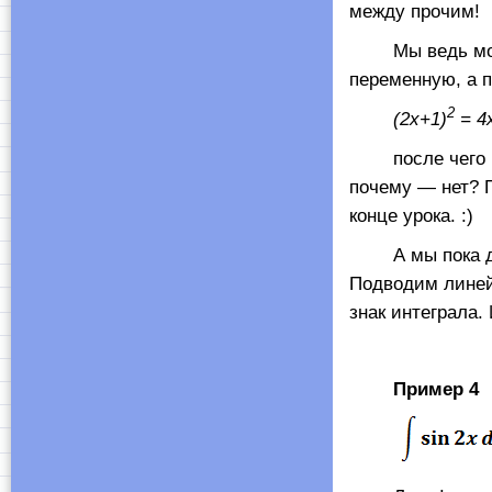
между прочим!
Мы ведь могли 
переменную, а п
2
(2х+1)
= 4
после чего поч
почему — нет? 
конце урока. :)
А мы пока дви
Подводим линей
знак интеграла
Пример 4