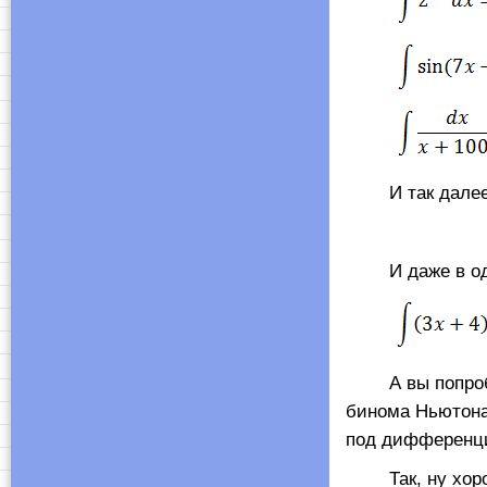
И так дал
И даже в один
А вы попробуйт
бинома Ньютона
под дифференци
Так, ну хорошо