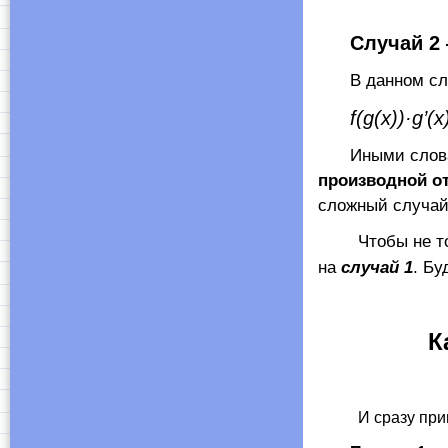
Случай 2
В данном сл
f
(
g
(
x
))·
g
’(
x
Иными слова
производной от
сложный случай.
Чтобы не томит
на
случай 1
. Бу
К
И сразу при