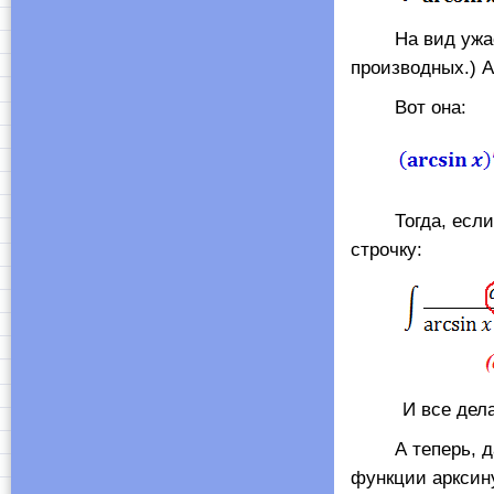
На вид ужас-уж
производных.) А
Вот она:
Тогда, если по
строчку:
И все дела
А теперь, дава
функции арксин