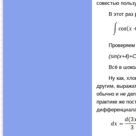
совестью польз
В этот раз ре
Проверяем рез
(sin(x+4)+C
Всё в шокол
Ну как, хлопот
другим, выража
обычно и не дел
практике же по
дифференциалам