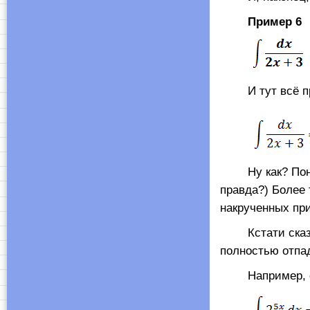
Пример 6
И тут всё про
Ну как? Понрав
правда?) Более
накрученных пр
Кстати сказать
полностью отпа
Например, оче