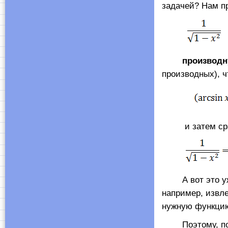
задачей? Нам 
производную
производных), 
и затем сра
А вот это уже 
например, извле
нужную функцию
Поэтому, помим