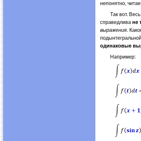
непонятно, чита
Так вот. Весь фо
справедлива
не 
выражения
. Как
подынтегральной
одинаковые вы
Например: