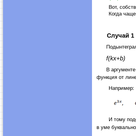
Вот, собствен
Когда чаще все
Случай 1
Подынтеграл
f(
kx
+
b)
В аргумент
функция от ли
Например:
И тому подобны
в уме буквальн