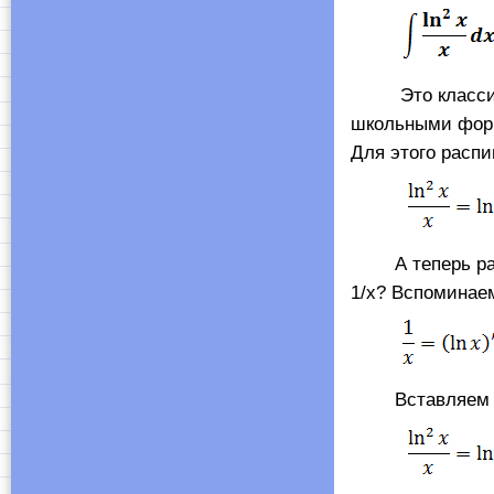
Это классика ж
школьными форм
Для этого распи
А теперь разби
1/x? Вспоминае
Вставляем теп