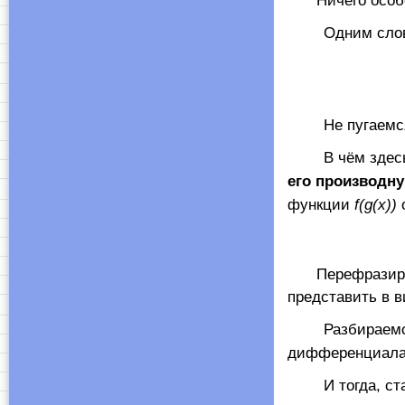
Ничего особ
Одним словом,
Не пугаемся вс
В чём здесь с
его производн
функции
f
(
g
(
x
))
Перефразир
представить в 
Разбираемся д
дифференциала
И тогда, стало