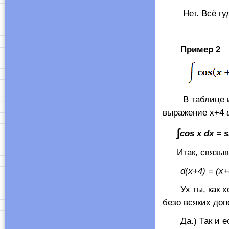
Нет. Всё гуд
Пример 2
В таблице ин
выражение х+4
∫
cos x dx = s
Итак, связы
d
(
x
+4) = (х+
Ух ты, как хор
безо всяких до
Да.) Так и есть